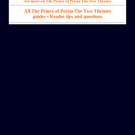
See more on The Prince of Persia The Two Thrones
All The Prince of Persia The Two Thrones
guides
·
Reader tips and questions