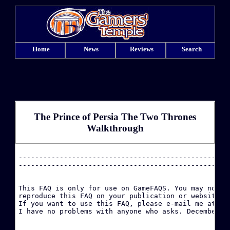
Home
News
Reviews
Search
The Prince of Persia The Two Thrones
Walkthrough
·
----------------------------------------------------
----------------------------------------------------
·
This FAQ is only for use on GameFAQS. You may not co
reproduce this FAQ on your publication or website wi
·
If you want to use this FAQ, please e-mail me at kro
I have no problems with anyone who asks. December 20
·