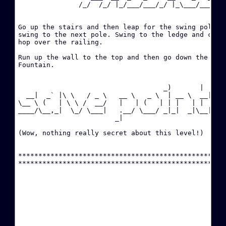
               /_/  /_/ |_/___/___/_/ |_\___/___/  

·
Go up the stairs and then leap for the swing pole. S
·
swing to the next pole. Swing to the ledge and climb
hop over the railing. 

W
Run up the wall to the top and then go down the hall
Fountain.

·
                                    _)       |  

·
  __|  _` |\ \   / _ \   __ \   _ \  | __ \  __|

\__ \ (   | \ \ /  __/   |   | (   | | |   | |  

·
____/\__,_|  \_/ \___|   .__/ \___/ _|_|  _|\__|

D
                        _|                      

(Wow, nothing really secret about this level!)

·
B
****************************************************
·
·
·
H