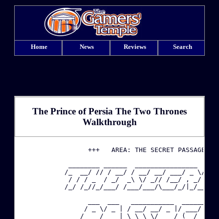
Home
News
Reviews
Search
The Prince of Persia The Two Thrones
Walkthrough
·
                  +++   AREA: THE SECRET PASSAGE   +
             ________ ______  ________________  ____
·
            /_  __/ // / __/ / __/ __/ ___/ _ \/ __/
             / / / _  / _/  _\ \/ _// /__/ , _/ _/  
            /_/ /_//_/___/ /___/___/\___/_/|_/___/ /
·
                  ___  ___   ___________  _________

·
                 / _ \/ _ | / __/ __/ _ |/ ___/ __/

                / ___/ __ |_\ \_\ \/ __ / (_ / _/  
