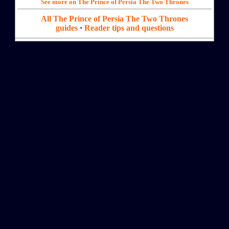
See more on The Prince of Persia The Two Thrones
All The Prince of Persia The Two Thrones
guides
·
Reader tips and questions