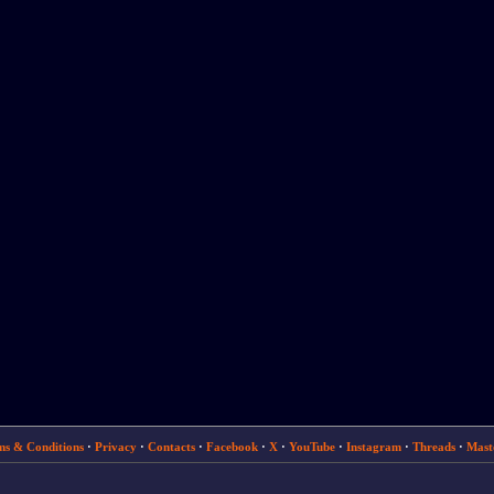
ms & Conditions
·
Privacy
·
Contacts
·
Facebook
·
X
·
YouTube
·
Instagram
·
Threads
·
Mast