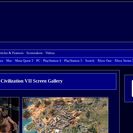
rticles & Features
·
Screenshots
·
Videos
nux
· Mac
· Meta Quest 3
· PC
· PlayStation 4
· PlayStation 5
· Switch
· Xbox One
· Xbox Series 
 Civilization VII Screen Gallery