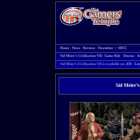
Home
·
News
·
Reviews
·
Newsletter
☆
SDCC
Sid Meier’s Civilization VII:
Game Hub
·
Discuss
·
A
Sid Meier’s Civilization VII is available on:
iOS
· Li
Sid Meier’s